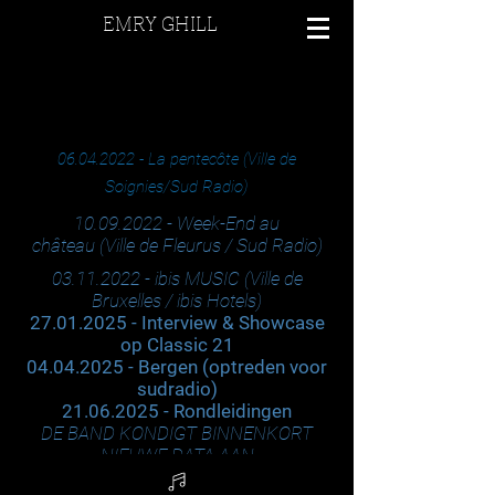
EMRY GHILL
06.04.2022
- La
pentecôte (Ville de
Soignies/Sud Radio)
10.09.2022
- Week-End au
château
(Ville de Fleurus / Sud Radio)
03.11.2022
- ibis MUSIC
(Ville de
Bruxelles / ibis Hotels)
27.01.2025
- Interview & Showcase
op Classic 21
04.04.2025
- Bergen (optreden voor
sudradio)
21.06.2025
- Rondleidingen
DE BAND KONDIGT BINNENKORT
NIEUWE DATA AAN
AFHANKELIJK VAN EMRY'S